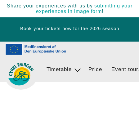
Share your experiences with us by
submitting your
experiences in image form
!
Book your tickets now for the 2026 season
Timetable
Ferry Stops
Price
Event tour
Egernsund - BrunsnÃ¦s - Langballi