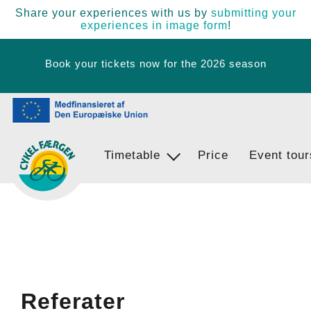
Share your experiences with us by
submitting your
experiences in image form
!
Book your tickets now for the 2026 season
Timetable
Ferry Stops
Price
Event tour
Egernsund - BrunsnÃ¦s - Langballi
Referater