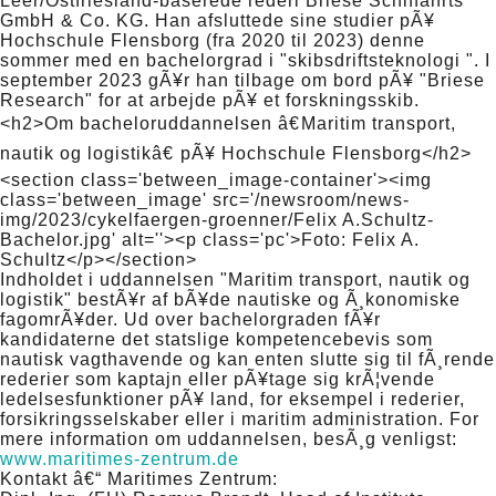
Leer/Ostfriesland-baserede rederi Briese Schiffahrts
GmbH & Co. KG. Han afsluttede sine studier pÃ¥
Hochschule Flensborg (fra 2020 til 2023) denne
sommer med en bachelorgrad i "skibsdriftsteknologi ". I
september 2023 gÃ¥r han tilbage om bord pÃ¥ "Briese
Research" for at arbejde pÃ¥ et forskningsskib.
<h2>Om bacheloruddannelsen â€Maritim transport,
nautik og logistikâ€ pÃ¥ Hochschule Flensborg</h2>
<section class='between_image-container'><img
class='between_image' src='/newsroom/news-
img/2023/cykelfaergen-groenner/Felix A.Schultz-
Bachelor.jpg' alt=''><p class='pc'>Foto: Felix A.
Schultz</p></section>
Indholdet i uddannelsen "Maritim transport, nautik og
logistik" bestÃ¥r af bÃ¥de nautiske og Ã¸konomiske
fagomrÃ¥der. Ud over bachelorgraden fÃ¥r
kandidaterne det statslige kompetencebevis som
nautisk vagthavende og kan enten slutte sig til fÃ¸rende
rederier som kaptajn eller pÃ¥tage sig krÃ¦vende
ledelsesfunktioner pÃ¥ land, for eksempel i rederier,
forsikringsselskaber eller i maritim administration. For
mere information om uddannelsen, besÃ¸g venligst:
www.maritimes-zentrum.de
Kontakt â€“ Maritimes Zentrum: