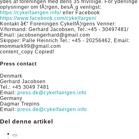
ydes af foreningen med dens 35 frivillige. For yderlinge
oplysninger om fÃ¦rgen, besÃ¸g venligst:
https://cykelfaergen.info/
eller Facebook
https://www.facebook.com/cykelfargen/
Kontakt â€“ Foreningen CykelfÃ¦rgens Venner:
V/formand: Gerhard Jacobsen, Tel.:+45 - 30497481/
Email: jacobsengerhard@gmail.com
Skipper: Palle Heinrich Tel.: +45 - 20256462, Email:
mommark99@gmail.com
content_copy
Copied!
Press contact
Denmark
Gerhard Jacobsen
Tel.: +45 3049 7481
Email:
press.dk@cykelfaergen.info
Germany
Dagmar Trepins
Email:
press.de@cykelfaergen.info
Del denne artikel