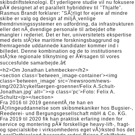
skibsdriftsteknologi. Et yderligere studie vil nu fokusere
pÃ¥ designet af et parallelt hybriddrev til "Thjalfe".
Rasmus Brandt forklarer: "SÃ¦rligt for ejere af mindre
skibe er valg og design af miljÃ¸venlige
fremdrivningssystemer en udfordring, da infrastrukturen
eller det nÃ¸dvendige personale til arbejdet ofte
mangler i rederiet. Det er her, universitetets ekspertise
med dets stÃ¦rke maritime forskningsbaggrund og
fremragende uddannede kandidater kommer ind i
billedet. Denne kombination og de to institutioners
stÃ¦rke regionale tilknytning er Ã¥rsagen til vores
succesfulde samarbejde.â€
<h2>Om Jonathan Lehmbecker</h2>
<section class='between_image-container'><img
class='between_image' src='/newsroom/news-
img/2023/cykelfaergen-groenner/Felix A.Schult-
Jonathan.jpg' alt=''><p class='pc'>Foto: Felix A.
Schultz</p></section>
Fra 2016 til 2019 gennemfÃ¸rte han en
lÃ¦rlingeuddannelse som skibsmekaniker hos Bugsier-,
Reederei- und Bergungsgesellschaft mbH & Co. KG.
Fra 2019 til 2020 fik han praktisk erfaring inden for
service og montering pÃ¥ forskellige heavy-lift-, fragt-
og specialskibe i virksomhedens eget vÃ¦rksted hos det