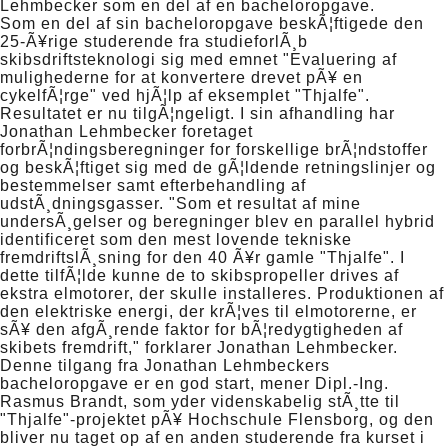
Lehmbecker som en del af en bacheloropgave.
Som en del af sin bacheloropgave beskÃ¦ftigede den
25-Ã¥rige studerende fra studieforlÃ¸b
skibsdriftsteknologi sig med emnet "Evaluering af
mulighederne for at konvertere drevet pÃ¥ en
cykelfÃ¦rge" ved hjÃ¦lp af eksemplet "Thjalfe".
Resultatet er nu tilgÃ¦ngeligt. I sin afhandling har
Jonathan Lehmbecker foretaget
forbrÃ¦ndingsberegninger for forskellige brÃ¦ndstoffer
og beskÃ¦ftiget sig med de gÃ¦ldende retningslinjer og
bestemmelser samt efterbehandling af
udstÃ¸dningsgasser. "Som et resultat af mine
undersÃ¸gelser og beregninger blev en parallel hybrid
identificeret som den mest lovende tekniske
fremdriftslÃ¸sning for den 40 Ã¥r gamle "Thjalfe". I
dette tilfÃ¦lde kunne de to skibspropeller drives af
ekstra elmotorer, der skulle installeres. Produktionen af
den elektriske energi, der krÃ¦ves til elmotorerne, er
sÃ¥ den afgÃ¸rende faktor for bÃ¦redygtigheden af
skibets fremdrift," forklarer Jonathan Lehmbecker.
Denne tilgang fra Jonathan Lehmbeckers
bacheloropgave er en god start, mener Dipl.-Ing.
Rasmus Brandt, som yder videnskabelig stÃ¸tte til
"Thjalfe"-projektet pÃ¥ Hochschule Flensborg, og den
bliver nu taget op af en anden studerende fra kurset i