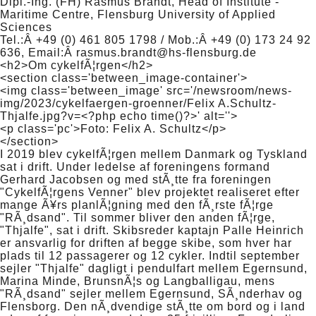
Dipl.-Ing. (FH) Rasmus Brandt, Head of Institute -
Maritime Centre, Flensburg University of Applied
Sciences
Tel.:Â +49 (0) 461 805 1798 / Mob.:Â +49 (0) 173 24 92
636, Email:Â rasmus.brandt@hs-flensburg.de
<h2>Om cykelfÃ¦rgen</h2>
<section class='between_image-container'>
<img class='between_image' src='/newsroom/news-
img/2023/cykelfaergen-groenner/Felix A.Schultz-
Thjalfe.jpg?v=<?php echo time()?>' alt=''>
<p class='pc'>Foto: Felix A. Schultz</p>
</section>
I 2019 blev cykelfÃ¦rgen mellem Danmark og Tyskland
sat i drift. Under ledelse af foreningens formand
Gerhard Jacobsen og med stÃ¸tte fra foreningen
"CykelfÃ¦rgens Venner" blev projektet realiseret efter
mange Ã¥rs planlÃ¦gning med den fÃ¸rste fÃ¦rge
"RÃ¸dsand". Til sommer bliver den anden fÃ¦rge,
"Thjalfe", sat i drift. Skibsreder kaptajn Palle Heinrich
er ansvarlig for driften af begge skibe, som hver har
plads til 12 passagerer og 12 cykler. Indtil september
sejler "Thjalfe" dagligt i pendulfart mellem Egernsund,
Marina Minde, BrunsnÃ¦s og Langballigau, mens
"RÃ¸dsand" sejler mellem Egernsund, SÃ¸nderhav og
Flensborg. Den nÃ¸dvendige stÃ¸tte om bord og i land