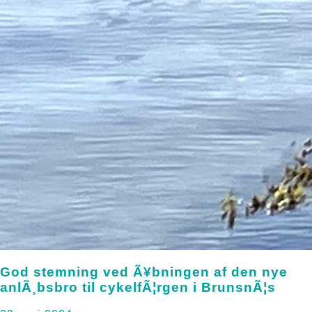
God stemning ved Ã¥bningen af den nye
anlÃ¸bsbro til cykelfÃ¦rgen i BrunsnÃ¦s