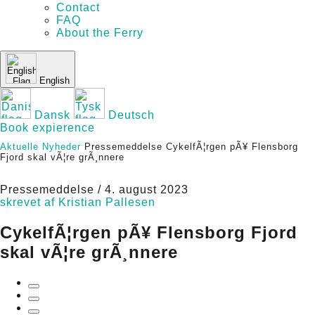
Contact
FAQ
About the Ferry
English
Dansk
Deutsch
Book
expierence
Aktuelle Nyheder
Pressemeddelse
CykelfÃ¦rgen pÃ¥ Flensborg
Fjord skal vÃ¦re grÃ¸nnere
Pressemeddelse
/
4. august 2023
skrevet af Kristian Pallesen
CykelfÃ¦rgen pÃ¥ Flensborg Fjord
skal vÃ¦re grÃ¸nnere