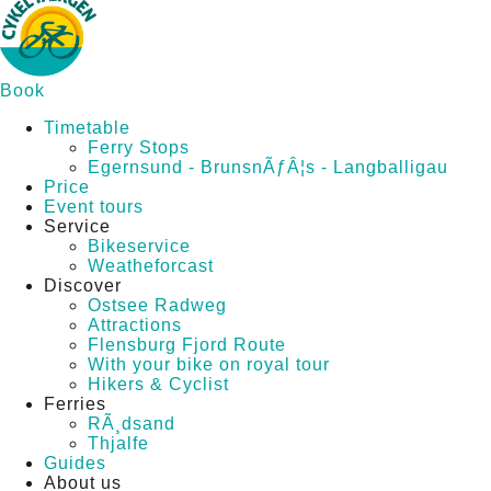
Book
Timetable
Ferry Stops
Egernsund - BrunsnÃƒÂ¦s - Langballigau
Price
Event tours
Service
Bikeservice
Weatheforcast
Discover
Ostsee Radweg
Attractions
Flensburg Fjord Route
With your bike on royal tour
Hikers & Cyclist
Ferries
RÃ¸dsand
Thjalfe
Guides
About us