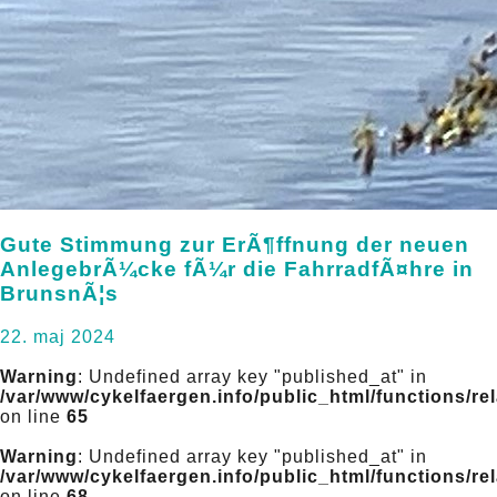
Gute Stimmung zur ErÃ¶ffnung der neuen
AnlegebrÃ¼cke fÃ¼r die FahrradfÃ¤hre in
BrunsnÃ¦s
22. maj 2024
Warning
: Undefined array key "published_at" in
/var/www/cykelfaergen.info/public_html/functions/re
on line
65
Warning
: Undefined array key "published_at" in
/var/www/cykelfaergen.info/public_html/functions/re
on line
68