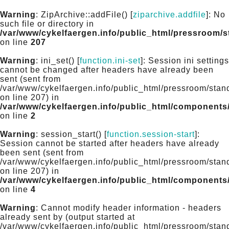
Warning
: ZipArchive::addFile() [
ziparchive.addfile
]: No
such file or directory in
/var/www/cykelfaergen.info/public_html/pressroom/
on line
207
Warning
: ini_set() [
function.ini-set
]: Session ini settings
cannot be changed after headers have already been
sent (sent from
/var/www/cykelfaergen.info/public_html/pressroom/stan
on line 207) in
/var/www/cykelfaergen.info/public_html/components
on line
2
Warning
: session_start() [
function.session-start
]:
Session cannot be started after headers have already
been sent (sent from
/var/www/cykelfaergen.info/public_html/pressroom/stan
on line 207) in
/var/www/cykelfaergen.info/public_html/components
on line
4
Warning
: Cannot modify header information - headers
already sent by (output started at
/var/www/cykelfaergen.info/public_html/pressroom/stan