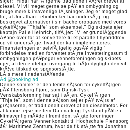
siger: "Hidtil har fÃ¦rgerne traditionelt vÃ¦ret drevet af
diesel. Vi vil meget gerne se pÃ¥ en ombygning og
bruge mere klimavenlige lÃ¸sninger. Jeg er meget glad
for, at Jonathan Lehmbecker har undersÃ¸gt og
beskrevet alternativer i sin bacheloropgave med vores
cykelfÃ¦rge "Thjalfe" som eksempel." Og skibets ejer,
kaptajn Palle Heinrich, tilfÃ¸jer: "Vi er grundlÃ¦ggende
Ã¥bne over for at konvertere til et parallelt hybriddrev
og vil undersÃ¸ge, hvad der kan implementeres.
Finansieringen er selvfÃ¸lgelig ogsÃ¥ vigtig." I
forbindelse med en forventet stÃ¸rre investeringssum til
ombygningen pÃ¥peger venneforeningen og skibets
ejer, at den endelige overgang til bÃ¦redygtigheden vil
krÃ¦ve tilskud og sponsorstÃ¸tte.
LÃ¦s mere i nedenstÃ¥ende:
Ad
Denne sommer er den femte sÃ¦son for cykelfÃ¦rgen
pÃ¥ Flensborg Fjord, som Dansk-Tysk
Venskabsforening har sat i sÃ¸en. CykelfÃ¦rgen
"Thjalfe", som i denne sÃ¦son sejler pÃ¥ tvÃ¦rs af
grÃ¦nserne, er traditionelt drevet af en dieselmotor. For
at kunne rejse mellem Danmark og Tyskland pÃ¥ en
klimavenlig mÃ¥de i fremtiden, sÃ¸gte foreningen
CykelfÃ¦rgens Venner kontakt til Hochschule Flensborg
â€“ Maritimes Zentrum, hvor de fik stÃ¸tte fra Jonathan