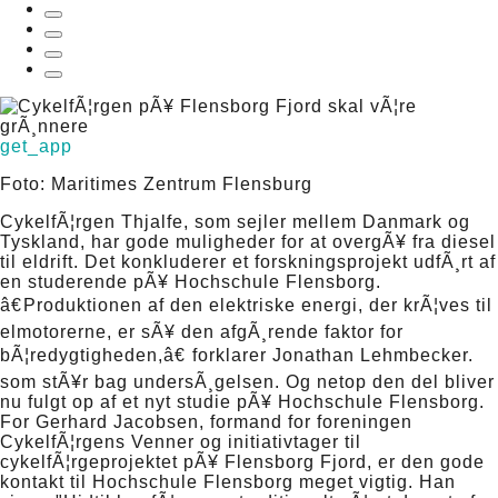
get_app
Foto: Maritimes Zentrum Flensburg
CykelfÃ¦rgen Thjalfe, som sejler mellem Danmark og
Tyskland, har gode muligheder for at overgÃ¥ fra diesel
til eldrift. Det konkluderer et forskningsprojekt udfÃ¸rt af
en studerende pÃ¥ Hochschule Flensborg.
â€Produktionen af den elektriske energi, der krÃ¦ves til
elmotorerne, er sÃ¥ den afgÃ¸rende faktor for
bÃ¦redygtigheden,â€ forklarer Jonathan Lehmbecker.
som stÃ¥r bag undersÃ¸gelsen. Og netop den del bliver
nu fulgt op af et nyt studie pÃ¥ Hochschule Flensborg.
For Gerhard Jacobsen, formand for foreningen
CykelfÃ¦rgens Venner og initiativtager til
cykelfÃ¦rgeprojektet pÃ¥ Flensborg Fjord, er den gode
kontakt til Hochschule Flensborg meget vigtig. Han